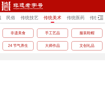
城
民俗
传统技艺
传统美术
传统医药
传统戏
非遗美食
手工艺品
服装鞋帽
24 节气养生
大师作品
文创礼品